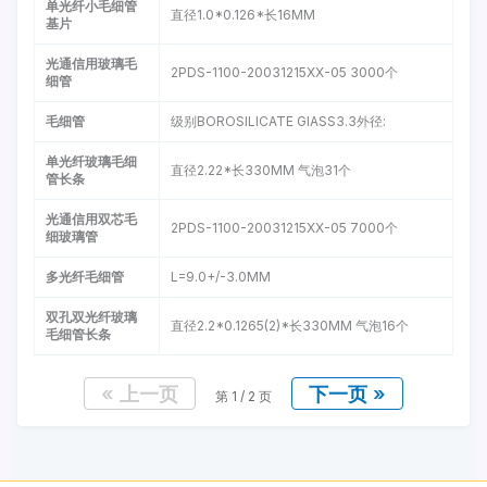
单光纤小毛细管
直径1.0*0.126*长16MM
基片
光通信用玻璃毛
2PDS-1100-20031215XX-05 3000个
细管
毛细管
级别BOROSILICATE GIASS3.3外径:
单光纤玻璃毛细
直径2.22*长330MM 气泡31个
管长条
光通信用双芯毛
2PDS-1100-20031215XX-05 7000个
细玻璃管
多光纤毛细管
L=9.0+/-3.0MM
双孔双光纤玻璃
直径2.2*0.1265(2)*长330MM 气泡16个
毛细管长条
« 上一页
下一页 »
第
1
/ 2 页