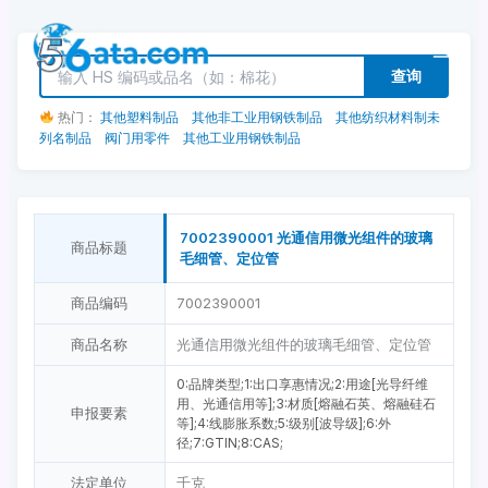
跳
至
内
查询
容
热门：
其他塑料制品
其他非工业用钢铁制品
其他纺织材料制未
列名制品
阀门用零件
其他工业用钢铁制品
7002390001 光通信用微光组件的玻璃
商品标题
毛细管、定位管
商品编码
7002390001
商品名称
光通信用微光组件的玻璃毛细管、定位管
0:品牌类型;1:出口享惠情况;2:用途[光导纤维
用、光通信用等];3:材质[熔融石英、熔融硅石
申报要素
等];4:线膨胀系数;5:级别[波导级];6:外
径;7:GTIN;8:CAS;
法定单位
千克