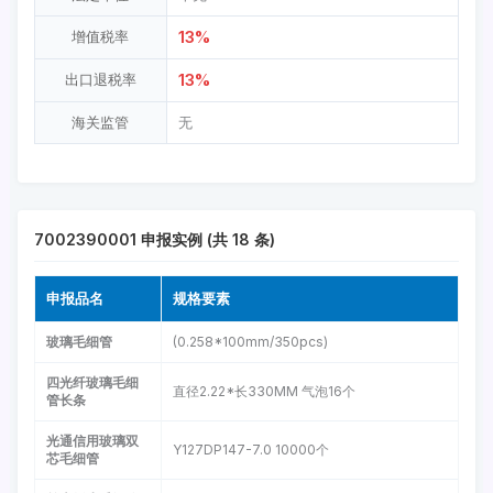
13%
增值税率
13%
出口退税率
海关监管
无
7002390001 申报实例 (共 18 条)
申报品名
规格要素
玻璃毛细管
(0.258*100mm/350pcs)
四光纤玻璃毛细
直径2.22*长330MM 气泡16个
管长条
光通信用玻璃双
Y127DP147-7.0 10000个
芯毛细管